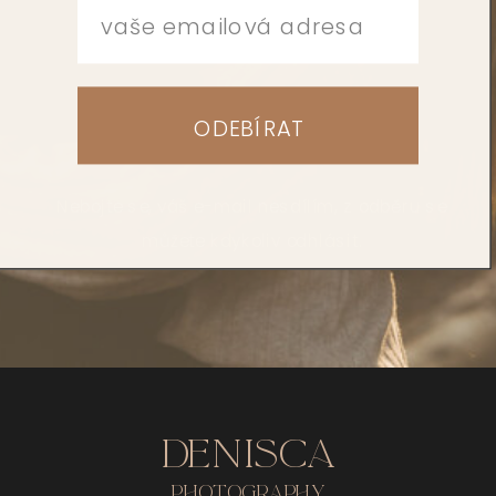
ODEBÍRAT
Nebojte se, váš e-mail nesdílím, z odběru se
můžete kdykoliv odhlásit.
DENISCA
PHOTOGRAPHY