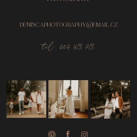
DENISCAPHOTOgRAPHY@EMAIL.CZ
tel. 604 413 713
@deniscaphotography